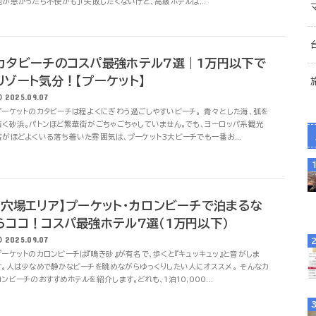
地が悪かったら不便かも」「失敗したくないけど、高級ホテルは...
カタビーチのコスパ最強ホテル7選｜1万円以下で
リゾート気分！【プーケット】
2025.09.07
プーケットのカタビーチは程よくにぎわう過ごしやすいビーチ。 青々とした海、弧を
描く砂浜。パトンほど繁華街がごちゃごちゃしていません。でも、ヨーロッパ系観光
客がほどよくいる落ち着いた雰囲気は、プーケット3大ビーチでも一番お...
【穴場エリア】プーケット・カロンビーチで泊まるな
らココ！コスパ最強ホテル7選（1万円以下）
2025.09.07
プーケットのカロンビーチは『鳴き砂』が有名で、歩くと『キュッキュッ』と音がしま
す。人は少なめで静かなビーチを眺めながらゆっくりしたい人にオススメ。 そんなカ
ロンビーチのおすすめホテルを紹介します。どれも、1泊10,000...