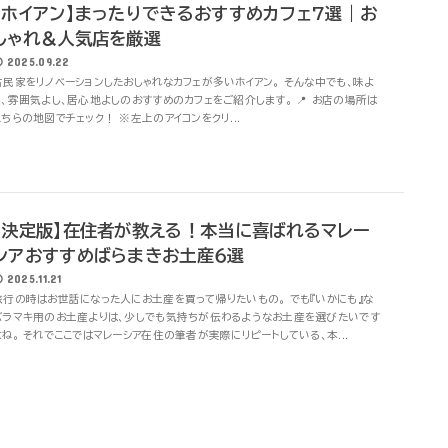
【ホイアン】まったりできるおすすめカフェ7選｜お
しゃれ＆人気店を厳選
2025.09.22
古民家をリノベーションしたおしゃれなカフェが多いホイアン。 そんな中でも、味よ
し、雰囲気よし、居心地よしのおすすめのカフェをご紹介します。 📍 お店の場所は
こちらの地図でチェック！ ※左上のアイコンをクリ...
【決定版】在住者が教える！本当に喜ばれるマレー
シアおすすめばらまきお土産６選
2025.11.21
旅行の時はお世話になった人にお土産を買って帰りたいもの。 でも『いかにも』な
バラマキ用のお土産よりは、少しでも気持ちが伝わるようなお土産を選びたいです
よね。 それでここではマレーシア在住の筆者が実際にリピートしている、本...