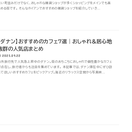
古い町並みだけでなく、おしゃれな雑貨ショップが多くショッピングをメインでも楽
しめる街です。 そんなホイアンでおすすめの雑貨ショップを紹介していき...
【ダナン】おすすめのカフェ7選｜おしゃれ＆居心地
抜群の人気店まとめ
2025.09.22
海外旅行先で人気急上昇中のダナン。街のあちこちにおしゃれで個性豊かなカフェ
が点在し、旅行者からも注目を集めています。 本記事では、ダナン滞在中にぜひ訪
れてほしいおすすめカフェをピックアップ。海近のリラックス空間から写真映...