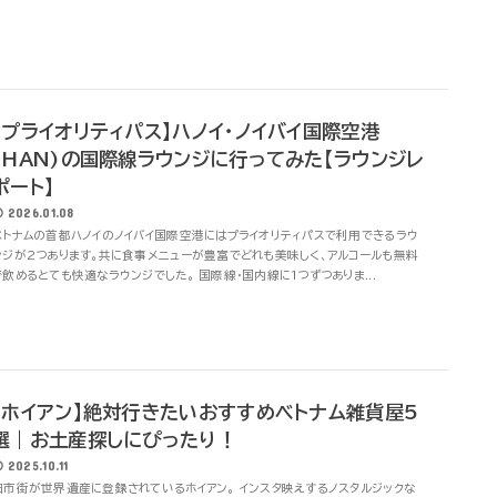
【プライオリティパス】ハノイ･ノイバイ国際空港
(HAN)の国際線ラウンジに行ってみた【ラウンジレ
ポート】
2026.01.08
ベトナムの首都ハノイのノイバイ国際空港にはプライオリティパスで利用できるラウ
ンジが2つあります。共に食事メニューが豊富でどれも美味しく、アルコールも無料
で飲めるとても快適なラウンジでした。 国際線・国内線に1つずつありま...
【ホイアン】絶対行きたいおすすめベトナム雑貨屋5
選｜お土産探しにぴったり！
2025.10.11
旧市街が世界遺産に登録されているホイアン。 インスタ映えするノスタルジックな