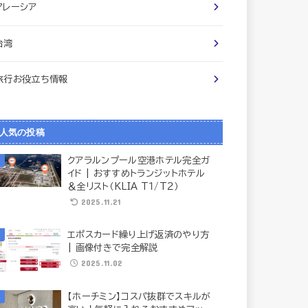
マレーシア
台湾
旅行お役立ち情報
人気の投稿
クアラルンプール空港ホテル完全ガ
イド | おすすめトランジットホテル
＆全リスト（KLIA T１/T２）
2025.11.21
エポスカード繰り上げ返済のやり方
| 画像付きで完全解説
2025.11.02
【ホーチミン】コスパ抜群でスキルが