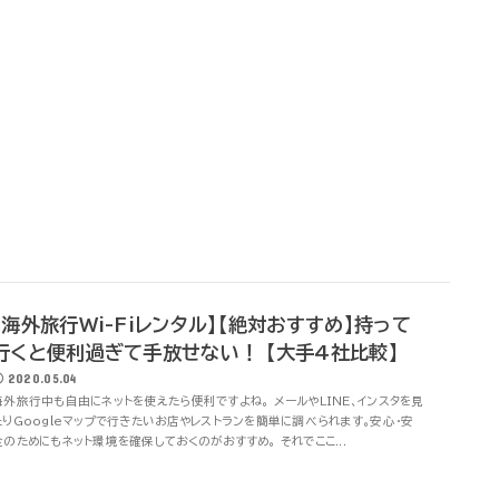
【海外旅行Wi-Fiレンタル】【絶対おすすめ】持って
行くと便利過ぎて手放せない！ 【大手4社比較】
2020.05.04
海外旅行中も自由にネットを使えたら便利ですよね。 メールやLINE、インスタを見
たりGoogleマップで行きたいお店やレストランを簡単に調べられます。安心・安
全のためにもネット環境を確保しておくのがおすすめ。 それでここ...