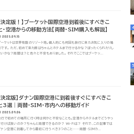
【決定版！】プーケット国際空港到着後にすべきこ
と・空港からの移動方法【両替・SIM購入も解説】
2025.09.15
プーケットは世界有数のリゾート地。個人的にも何回も旅行に来たお気に入りの場
所です。 ただ、初めて来た際はちゃんとホテルまで行けるかな？ぼったくられたりし
ないかな？両替は？と色々と不安もありました。 それでここではプーケッ...
【決定版】ダナン国際空港に到着後すぐにすべきこ
と3選｜両替・SIM・市内への移動ガイド
2025.09.06
旅行で初めての場所に行く時は何かと不安なことも。空港からホテルまでどうやっ
て行けば良いのか？ちゃんと両替できるのか？ Wi-Fiは？ それで、この記事では
ダナン空港に到着してから最初に行うべき3つのこと──両替・SIMカ...