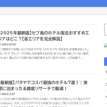
【2025年最新版】セブ島のホテル宿泊おすすめエ
リアはどこ？【各エリアを完全解説】
2025.09.12
セブ島旅行で失敗しないためのカギは、「どのエリアに泊まるか」を見極めること。
同じ“セブ”でも、ビーチが楽しめる場所もあれば、まったく海に面していない都市
部もあり、選ぶエリア次第で旅の満足度が大きく変わります。 この記事で...
【最新版】パタヤでコスパ最強のホテル７選！｜実
際に泊まった＆徹底リサーチで厳選！
2025.11.27
バンコクから車で2時間ほどとアクセスも良く、タイ旅行の行先として人気のパタヤ
（Pattaya）。 ただ、いざパタヤでホテルを探すとなると、「安いけど汚そう？」「立