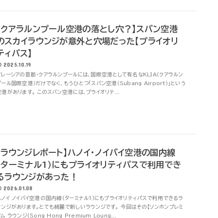
【クアラルンプール空港の落とし穴？】スバン空港
のスカイラウンジが意外と穴場だった【プライオリ
ティパス】
2025.10.19
マレーシアの首都・クアラルンプールには、国際空港として有名なKLIA（クアラルン
プール国際空港）だけでなく、もうひとつ「スバン空港（Subang Airport）」という
空港があります。 このスバン空港には、プライオリテ...
【ラウンジレポート】ハノイ･ノイバイ空港の国内線
（ターミナル1）にもプライオリティパスで利用でき
るラウンジがあった！
2026.01.08
ハノイ ノイバイ空港の国内線(ターミナル1）にもプライオリティパスで利用できるラ
ウンジがあります。とても綺麗で新しいラウンジです。 今回はその【ソンホンプレミ
ム ラウンジ(Song Hong Premium Loung...