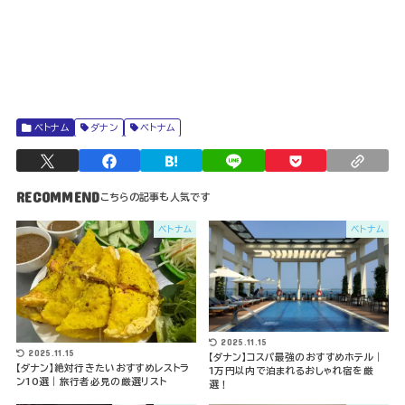
ベトナム
ダナン
ベトナム
RECOMMEND
ベトナム
ベトナム
2025.11.15
2025.11.15
【ダナン】コスパ最強のおすすめホテル｜
【ダナン】絶対行きたいおすすめレストラ
1万円以内で泊まれるおしゃれ宿を厳
ン10選｜旅行者必見の厳選リスト
選！