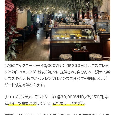
名物のエッグコーヒー（40,000VND／約230円）は、エスプレッ
ソと卵白のメレンゲ・練乳が別々に提供され、自分好みに混ぜて楽
しむスタイル。軽やかなメレンゲはそのまま食べても美味しく、デ
ザート感覚で味わえます。
チョコプリンやアーモンドケーキ（各30,000VND／約170円）な
ど
スイーツ類も充実
していて、
どれもリーズナブル
。