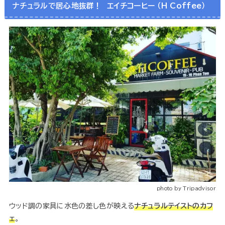
ナチュラルで居心地抜群！ エイチコーヒー （H Coffee）
photo by Tripadvisor
ウッド調の家具に水色の差し色が映える
ナチュラルテイストのカフ
ェ
。