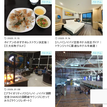
ベトナム
ベトナム
2025.11.15
2025.11.14
ホイアンのおすすめレストラン決定版！
【ハノイ】ノイバイ空港ホテル完全ガイド｜
【三大名物グルメ】
トランジットに最適なホテルを厳選！
ベトナム
ベトナム
2026.01.08
【プライオリティパス】ハノイ･ノイバイ国際
空港(HAN)の国際線ラウンジに行って
みた【ラウンジレポート】