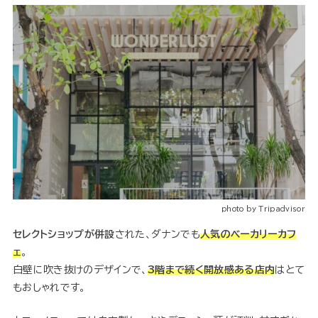
photo by Tripadvisor
セレクトショップが併設
された、ダナンでも
人気のベーカリーカフ
ェ
。
白壁に吹き抜けのデザインで、
3階まで続く開放感ある店内
はとて
もおしゃれです。