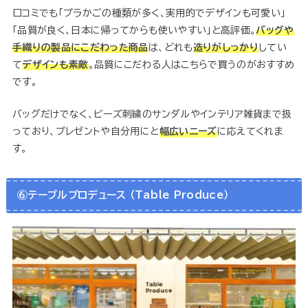
口コミでも「プラかごの種類が多く、実用的でデザインも可愛い」
「品質が良く、日本に帰ってからも使いやすい」と高評価。
バッグや
手織りの製品にこだわった商品
は、どれも
造りがしっかり
してい
て
デザインも素敵
。品質にこだわる人はこちらで買うのがおすすめ
です。
バッグだけでなく、ビーズ刺繍のサンダルやインテリア雑貨まで扱
っており、プレゼントや自分用にと
幅広いニーズ
に応えてくれま
す。
⑥テーブルプロデュース （Table Produce）