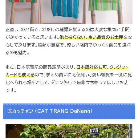
正直、この品質でこれだけの種類を揃えるのは大変な根気と手間
がかかっていると思います。
他と被らない、良い品質のお土産
を安
心して探せます。種類が豊富で、涼しい店内でゆっくり商品を選べ
るのも魅力。
また、日本語表記の商品説明があり、
日本語対応も可
。
クレジット
カードも使える
ので、まとめ買いにも便利。可愛い雑貨を一度に見
比べられる場所として、ダナン旅行で是非立ち寄ってほしいお店
です。
⑤カッチャン （CAT TRANG DaNang）