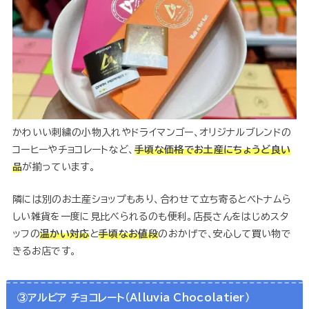
かわいい刺繍の小物入れやドライマンゴー、オリジナルブレンドの
コーヒーやチョコレートなど、
手頃な価格でお土産にちょうど良い
品
が揃っています。
隣には別のお土産ショップもあり、合わせて立ち寄るとベトナムら
しい雑貨を一度に見比べられるのも便利。店長さんをはじめスタ
ッフの
温かい対応
と
手頃なお値段
のおかげで、安心して買い物で
きるお店です。
③アルビア チョコレート
（
Alluvia Chocolatier
）