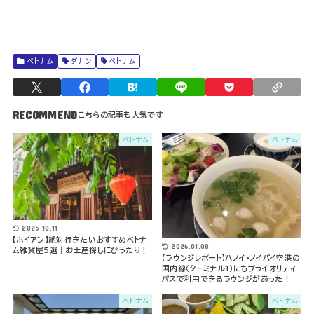
ベトナム
ダナン
ベトナム
RECOMMEND
ベトナム
ベトナム
2025.10.11
【ホイアン】絶対行きたいおすすめベトナ
2026.01.08
ム雑貨屋5選｜お土産探しにぴったり！
【ラウンジレポート】ハノイ･ノイバイ空港の
国内線（ターミナル1）にもプライオリティ
パスで利用できるラウンジがあった！
ベトナム
ベトナム