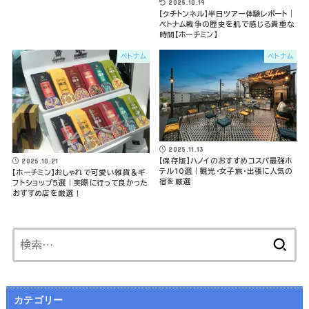
2025.10.19
【クチトンネル】半日ツアー体験レポート｜
ベトナム戦争の歴史を肌で感じる貴重な
時間【ホーチミン】
ベトナム
ベトナム
2025.11.13
2025.10.21
【保存版】ハノイのおすすめコスパ最強ホ
テル10選｜観光・女子旅・出張に人気の
【ホーチミン】おしゃれで可愛い雑貨＆ギ
宿を厳選
フトショップ5選｜実際に行って良かった
おすすめ店を厳選！
検
索:
カテゴリー