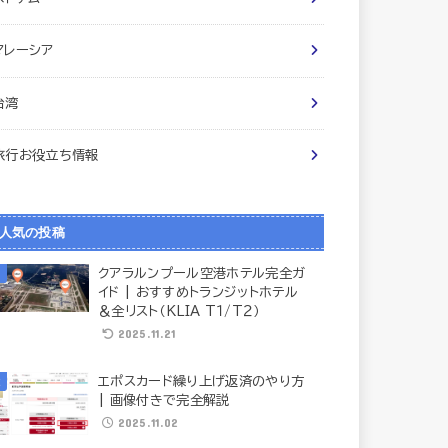
マレーシア
台湾
旅行お役立ち情報
人気の投稿
クアラルンプール空港ホテル完全ガ
イド | おすすめトランジットホテル
＆全リスト（KLIA T１/T２）
2025.11.21
エポスカード繰り上げ返済のやり方
| 画像付きで完全解説
2025.11.02