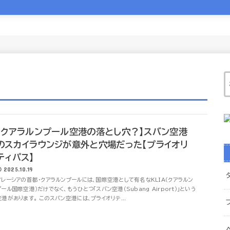
【クアラルンプール空港の落とし穴？】スバン空港
のスカイラウンジが意外と穴場だった【プライオリ
ティパス】
2025.10.19
マレーシアの首都・クアラルンプールには、国際空港として有名なKLIA（クアラルン
プール国際空港）だけでなく、もうひとつ「スバン空港（Subang Airport）」という
空港があります。 このスバン空港には、プライオリテ...